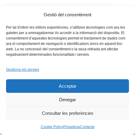
Gestió del consentiment
Per tal d'oferir les millors experiències, s’utilitzen tecnologies com ara les
galetes per a emmagatzemar i/o accedir a la informació del dispositiu. El
consentiment d’aquestes tecnologies permet el tractament de dades com
ara el comportament de navegació o identificadors únics en aquest lloc
web. La no concessió del consentiment o la seua retirada pot afectar
negativament determinades funcionalitats i serveis.
Gestiona els serveis
Facebook
X
Bluesky
Tiktok
LinkedIn
YouTu
Acceptar
Instagram
Flickr
INICI
QUI SOM
PROGRAMES
DESENVOLUPAMENT SOSTENIBLE
TRANSPARÈNCIA
MAPA DEL WEB
AVÍS LEGAL
PRIVADESA
CONTACTE
Denegar
Copyright © 2026 -
Xarxa Vives d'Universitats
Consultar les preferències
Cookie Policy
Privadesa
Contacte