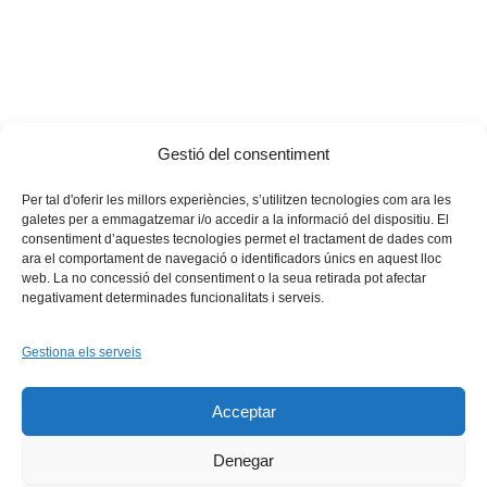
Gestió del consentiment
Tags:
comissió cultura
,
cultura
Per tal d'oferir les millors experiències, s’utilitzen tecnologies com ara les
galetes per a emmagatzemar i/o accedir a la informació del dispositiu. El
consentiment d’aquestes tecnologies permet el tractament de dades com
ara el comportament de navegació o identificadors únics en aquest lloc
web. La no concessió del consentiment o la seua retirada pot afectar
negativament determinades funcionalitats i serveis.
Gestiona els serveis
Facebook
X
Bluesky
Tiktok
LinkedIn
YouTu
Acceptar
Instagram
Flickr
INICI
QUI SOM
PROGRAMES
DESENVOLUPAMENT SOSTENIBLE
TRANSPARÈNCIA
Denegar
MAPA DEL WEB
AVÍS LEGAL
PRIVADESA
CONTACTE