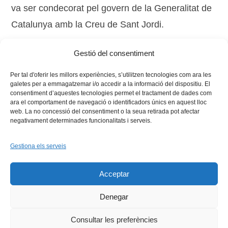
va ser condecorat pel govern de la Generalitat de
Catalunya amb la Creu de Sant Jordi.
Gestió del consentiment
Tags:
cultura
,
medalla d'honor
,
universitat
,
xarxa vives
Per tal d'oferir les millors experiències, s’utilitzen tecnologies com ara les
galetes per a emmagatzemar i/o accedir a la informació del dispositiu. El
consentiment d’aquestes tecnologies permet el tractament de dades com
ara el comportament de navegació o identificadors únics en aquest lloc
web. La no concessió del consentiment o la seua retirada pot afectar
negativament determinades funcionalitats i serveis.
Gestiona els serveis
Facebook
X
Bluesky
Tiktok
LinkedIn
YouTu
Acceptar
Instagram
Flickr
INICI
QUI SOM
PROGRAMES
DESENVOLUPAMENT SOSTENIBLE
TRANSPARÈNCIA
Denegar
MAPA DEL WEB
AVÍS LEGAL
PRIVADESA
CONTACTE
Copyright © 2026 -
Xarxa Vives d'Universitats
Consultar les preferències