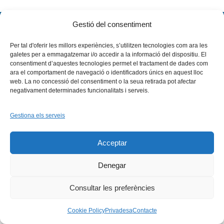
Gestió del consentiment
Per tal d'oferir les millors experiències, s’utilitzen tecnologies com ara les
galetes per a emmagatzemar i/o accedir a la informació del dispositiu. El
consentiment d’aquestes tecnologies permet el tractament de dades com
ara el comportament de navegació o identificadors únics en aquest lloc
web. La no concessió del consentiment o la seua retirada pot afectar
Facebook
X
Bluesky
Tiktok
LinkedIn
YouTu
negativament determinades funcionalitats i serveis.
Instagram
Flickr
INICI
QUI SOM
PROGRAMES
Gestiona els serveis
DESENVOLUPAMENT SOSTENIBLE
TRANSPARÈNCIA
MAPA DEL WEB
AVÍS LEGAL
PRIVADESA
CONTACTE
Acceptar
Copyright © 2026 -
Xarxa Vives d'Universitats
Denegar
Consultar les preferències
Cookie Policy
Privadesa
Contacte