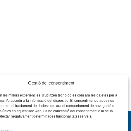
Gestió del consentiment
rir les millors experiències, s’utilitzen tecnologies com ara les galetes per a
 i/o accedir a la informació del dispositiu. El consentiment d’aquestes
 permet el tractament de dades com ara el comportament de navegació o
rs únics en aquest lloc web. La no concessió del consentiment o la seua
 afectar negativament determinades funcionalitats i serveis.