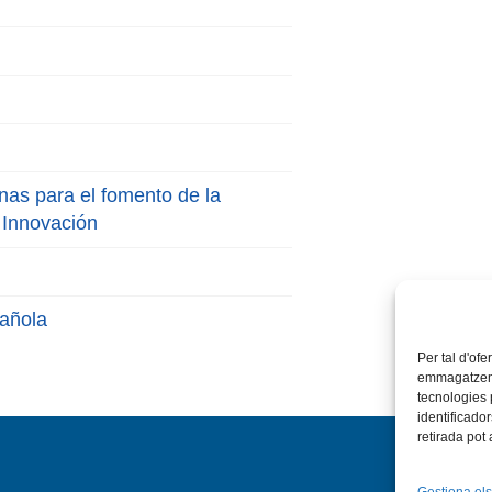
nas para el fomento de la
a Innovación
añola
Per tal d'ofe
emmagatzemar
tecnologies
identificado
retirada pot