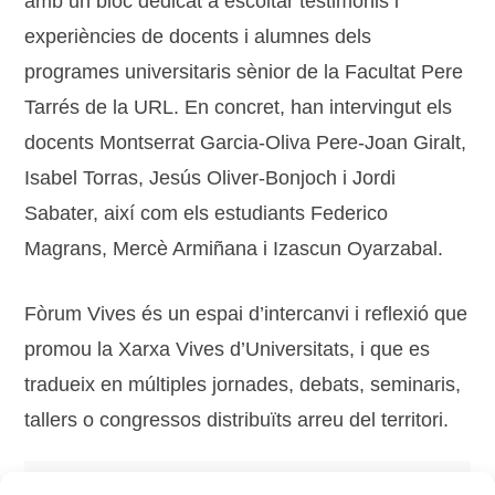
amb un bloc dedicat a escoltar testimonis i
experiències de docents i alumnes dels
programes universitaris sènior de la Facultat Pere
Tarrés de la URL. En concret, han intervingut els
docents Montserrat Garcia-Oliva Pere-Joan Giralt,
Isabel Torras, Jesús Oliver-Bonjoch i Jordi
Sabater, així com els estudiants Federico
Magrans, Mercè Armiñana i Izascun Oyarzabal.
Fòrum Vives és un espai d’intercanvi i reflexió que
promou la Xarxa Vives d’Universitats, i que es
tradueix en múltiples jornades, debats, seminaris,
tallers o congressos distribuïts arreu del territori.
Tags:
compromís cívic
,
cursos
,
estudiantat
,
estudis
,