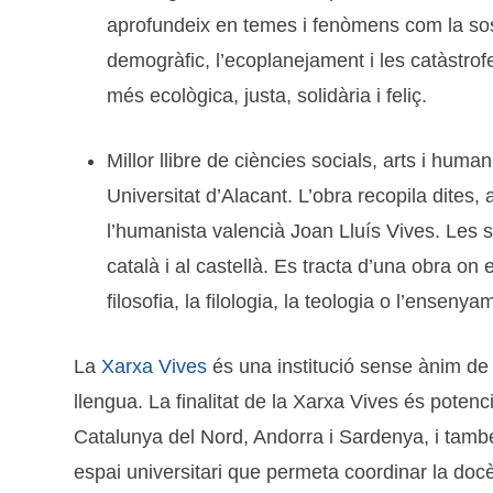
aprofundeix en temes i fenòmens com la soste
demogràfic, l’ecoplanejament i les catàstrofe
més ecològica, justa, solidària i feliç.
Millor llibre de ciències socials, arts i human
Universitat d’Alacant. L’obra recopila dites
l’humanista valencià Joan Lluís Vives. Les s
català i al castellà. Es tracta d’una obra o
filosofia, la filologia, la teologia o l’enseny
La
Xarxa Vives
és una institució sense ànim de l
llengua. La finalitat de la Xarxa Vives és potenci
Catalunya del Nord, Andorra i Sardenya, i també d
espai universitari que permeta coordinar la docènci