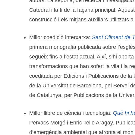
autors. La segona, de recerca i investigaci
Catedral i la fi de la façana principal. Aque
construcció i els mitjans auxiliars utilitzats a 
Millor coedició interxarxa:
Sant Climent de Ta
primera monografia publicada sobre l’església 
segueix fins a l’estat actual. Així, s’hi apo
transformacions que han sofert la vila i la reg
coeditada per Edicions i Publicacions de la 
de la Universitat de Barcelona, pel Servei de
de Catalunya, per Publicacions de la Univers
Millor llibre de ciència i tecnologia:
Què hi ha
Perxacs Motgé i Enric Tello Aragay. Publicad
d’emergència ambiental que afronta el món av