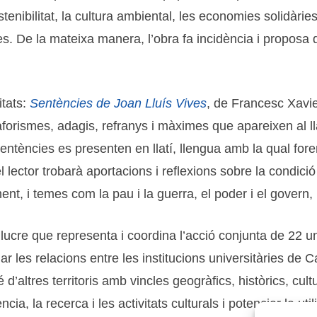
nibilitat, la cultura ambiental, les economies solidàries
s. De la mateixa manera, l’obra fa incidència i proposa d
itats:
Sentències de Joan Lluís Vives
, de Francesc Xavie
, aforismes, adagis, refranys i màximes que apareixen al l
entències es presenten en llatí, llengua amb la qual fore
n el lector trobarà aportacions i reflexions sobre la con
ament, i temes com la pau i la guerra, el poder i el govern, 
ucre que representa i coordina l’acció conjunta de 22 uni
ar les relacions entre les institucions universitàries de C
’altres territoris amb vincles geogràfics, històrics, cultu
a, la recerca i les activitats culturals i potenciar la util