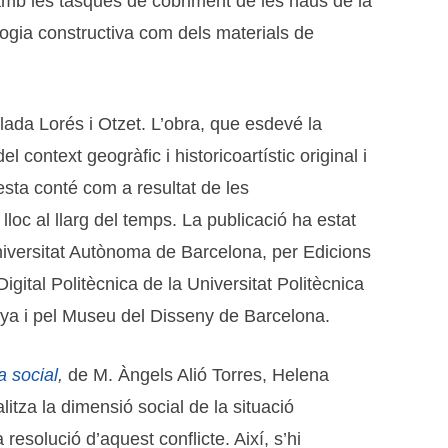
 amb les tasques de cobriment de les naus de la
ologia constructiva com dels materials de
ada Lorés i Otzet. L’obra, que esdevé la
 context geogràfic i historicoartístic original i
uesta conté com a resultat de les
 lloc al llarg del temps. La publicació ha estat
Universitat Autònoma de Barcelona, per Edicions
igital Politècnica de la Universitat Politècnica
unya i pel Museu del Disseny de Barcelona.
a social
,
de M. Àngels Alió Torres, Helena
itza la dimensió social de la situació
esolució d’aquest conflicte. Així, s’hi