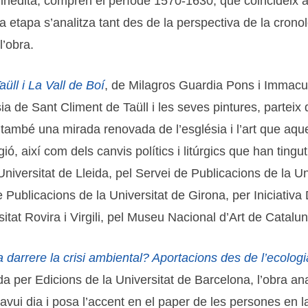
ó inèdita, comprén el període 1570-1630, que coincideix
sta etapa s’analitza tant des de la perspectiva de la cron
l’obra.
üll i La Vall de Boí
, de Milagros Guardia Pons i Immacul
de Sant Climent de Taüll i les seves pintures, parteix del
rta també una mirada renovada de l’església i l’art que aq
ió, així com dels canvis polítics i litúrgics que han tingut
Universitat de Lleida, pel Servei de Publicacions de la 
 Publicacions de la Universitat de Girona, per Iniciativa D
itat Rovira i Virgili, pel Museu Nacional d’Art de Catal
 darrere la crisi ambiental? Aportacions des de l’ecologi
a per Edicions de la Universitat de Barcelona, l’obra anal
ui dia i posa l’accent en el paper de les persones en la r