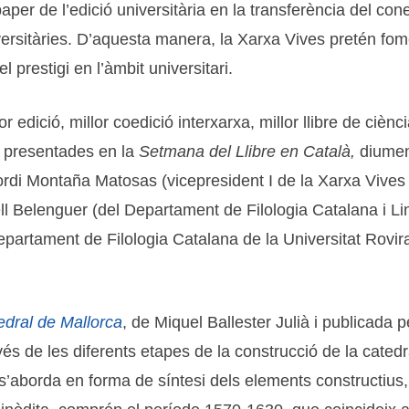
per de l’edició universitària en la transferència del cone
versitàries. D’aquesta manera, la Xarxa Vives pretén fom
 prestigi en l’àmbit universitari.
dició, millor coedició interxarxa, millor llibre de ciència 
n presentades en la
Setmana del Llibre en Català,
diumeng
Jordi Montaña Matosas (vicepresident I de la Xarxa Vives 
ll Belenguer (del Departament de Filologia Catalana i Lin
artament de Filologia Catalana de la Universitat Rovira i
edral de Mallorca
, de Miquel Ballester Julià i publicada p
ravés de les diferents etapes de la construcció de la cate
s’aborda en forma de síntesi dels elements constructius, 