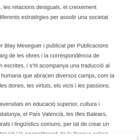
, les relacions desiguals, el creixement
iferents estratègies per assolir una societat
r Blay Meseguer i publicat per Publicacions
larg de les obres i la correspondència de
n escrites, i s’hi acompanya una traducció al
dició humana que abracen diversos camps, com la
les dones, les virtuts, els vicis i les passions.
versitats en educació superior, cultura i
atalunya, el País Valencià, les Illes Balears,
rals i lingüístics comuns, per tal de crear un
ització i la normalització de la llengua pròpia.