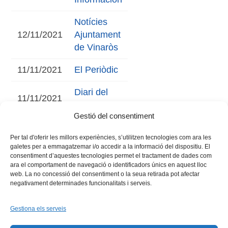
Notícies
12/11/2021
Ajuntament
de Vinaròs
11/11/2021
El Periòdic
Diari del
11/11/2021
Maestrat
Gestió del consentiment
Per tal d'oferir les millors experiències, s’utilitzen tecnologies com ara les
galetes per a emmagatzemar i/o accedir a la informació del dispositiu. El
consentiment d’aquestes tecnologies permet el tractament de dades com
ara el comportament de navegació o identificadors únics en aquest lloc
web. La no concessió del consentiment o la seua retirada pot afectar
negativament determinades funcionalitats i serveis.
Gestiona els serveis
Facebook
X
Bluesky
Tiktok
LinkedIn
YouTu