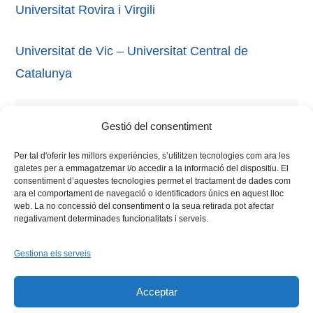
Universitat Rovira i Virgili
Universitat de Vic – Universitat Central de
Catalunya
Tags:
compromís cívic
,
dones
,
Igualtat de Gènere
,
Gestió del consentiment
regió Vives
,
universitat
Per tal d'oferir les millors experiències, s’utilitzen tecnologies com ara les
galetes per a emmagatzemar i/o accedir a la informació del dispositiu. El
consentiment d’aquestes tecnologies permet el tractament de dades com
ara el comportament de navegació o identificadors únics en aquest lloc
web. La no concessió del consentiment o la seua retirada pot afectar
negativament determinades funcionalitats i serveis.
Gestiona els serveis
Facebook
X
Bluesky
Tiktok
LinkedIn
YouTu
Acceptar
Instagram
Flickr
INICI
QUI SOM
PROGRAMES