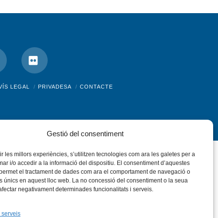
nstagram
Flickr
VÍS LEGAL
PRIVADESA
CONTACTE
Gestió del consentiment
rir les millors experiències, s’utilitzen tecnologies com ara les galetes per a
 i/o accedir a la informació del dispositiu. El consentiment d’aquestes
 permet el tractament de dades com ara el comportament de navegació o
rs únics en aquest lloc web. La no concessió del consentiment o la seua
 afectar negativament determinades funcionalitats i serveis.
 serveis