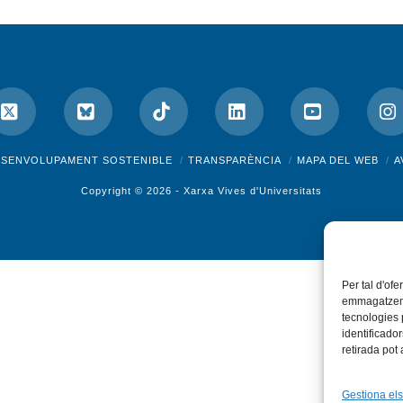
ok
X
Bluesky
Tiktok
LinkedIn
YouTube
I
ESENVOLUPAMENT SOSTENIBLE
TRANSPARÈNCIA
MAPA DEL WEB
A
Copyright © 2026 -
Xarxa Vives d'Universitats
Per tal d'ofe
emmagatzemar
tecnologies
identificado
retirada pot
Gestiona els