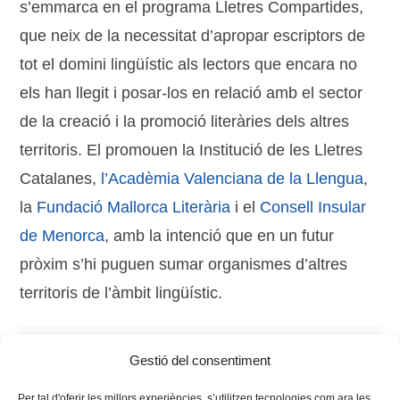
s’emmarca en el programa Lletres Compartides,
que neix de la necessitat d’apropar escriptors de
tot el domini lingüístic als lectors que encara no
els han llegit i posar-los en relació amb el sector
de la creació i la promoció literàries dels altres
territoris. El promouen la Institució de les Lletres
Catalanes,
l’Acadèmia Valenciana de la Llengua
,
la
Fundació Mallorca Literària
i el
Consell Insular
de Menorca
, amb la intenció que en un futur
pròxim s’hi puguen sumar organismes d’altres
territoris de l’àmbit lingüístic.
Tags:
club de lectura
,
literatura catalana
,
lletres
Gestió del consentiment
compartides
,
notícies
,
xarxa vives
Per tal d'oferir les millors experiències, s’utilitzen tecnologies com ara les