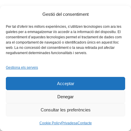
Gestió del consentiment
Per tal d'oferir les millors experiències, s’utilitzen tecnologies com ara les
galetes per a emmagatzemar i/o accedir a la informació del dispositiu. El
consentiment d’aquestes tecnologies permet el tractament de dades com
ara el comportament de navegació o identificadors únics en aquest lloc
web. La no concessió del consentiment o la seua retirada pot afectar
negativament determinades funcionalitats i serveis.
Facebook
X
Bluesky
Tiktok
LinkedIn
YouTu
Gestiona els serveis
Instagram
Flickr
INICI
QUI SOM
PROGRAMES
DESENVOLUPAMENT SOSTENIBLE
TRANSPARÈNCIA
Acceptar
MAPA DEL WEB
AVÍS LEGAL
PRIVADESA
CONTACTE
Copyright © 2026 -
Xarxa Vives d'Universitats
Denegar
Consultar les preferències
Cookie Policy
Privadesa
Contacte