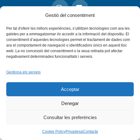
Facebook
X
Bluesky
Tiktok
LinkedIn
YouTu
Gestió del consentiment
Instagram
Flickr
INICI
QUI SOM
PROGRAMES
Per tal d'oferir les millors experiències, s’utilitzen tecnologies com ara les
DESENVOLUPAMENT SOSTENIBLE
TRANSPARÈNCIA
MAPA DEL WEB
AVÍS LEGAL
PRIVADESA
CONTACTE
galetes per a emmagatzemar i/o accedir a la informació del dispositiu. El
consentiment d’aquestes tecnologies permet el tractament de dades com
Copyright © 2026 -
Xarxa Vives d'Universitats
ara el comportament de navegació o identificadors únics en aquest lloc
web. La no concessió del consentiment o la seua retirada pot afectar
negativament determinades funcionalitats i serveis.
Gestiona els serveis
Acceptar
Denegar
Consultar les preferències
Cookie Policy
Privadesa
Contacte