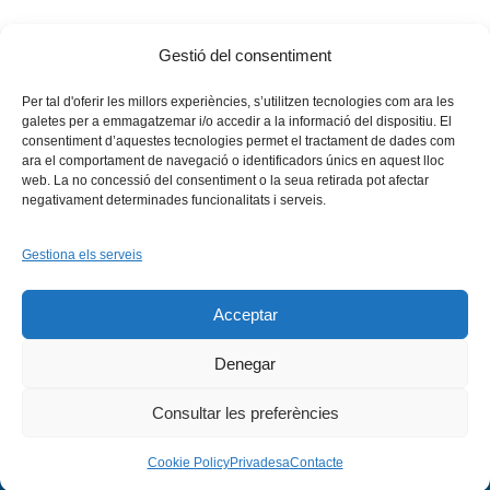
Gestió del consentiment
Tags:
Fòrum Vives
,
regió Vives
,
universitat
Per tal d'oferir les millors experiències, s’utilitzen tecnologies com ara les
galetes per a emmagatzemar i/o accedir a la informació del dispositiu. El
consentiment d’aquestes tecnologies permet el tractament de dades com
ara el comportament de navegació o identificadors únics en aquest lloc
web. La no concessió del consentiment o la seua retirada pot afectar
negativament determinades funcionalitats i serveis.
Gestiona els serveis
Facebook
X
Bluesky
Tiktok
LinkedIn
YouTu
Acceptar
Instagram
Flickr
INICI
QUI SOM
PROGRAMES
DESENVOLUPAMENT SOSTENIBLE
TRANSPARÈNCIA
Denegar
MAPA DEL WEB
AVÍS LEGAL
PRIVADESA
CONTACTE
Copyright © 2026 -
Xarxa Vives d'Universitats
Consultar les preferències
Cookie Policy
Privadesa
Contacte