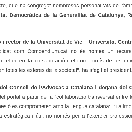
cte, que ha congregat nombroses personalitats de l’àmbi
litat Democràtica de la Generalitat de Catalunya, R
s i rector de la Universitat de Vic – Universitat Cen
 explicat com Compendium.cat no és només un recurs
 reflecteix la col·laboració i el compromís de les u
n totes les esferes de la societat”, ha afegit el president
del Consell de l’Advocacia Catalana i degana del 
t del portal a partir de la “col·laboració transversal entr
sió es comprometen amb la llengua catalana”. “La implic
 estratègica i útil, no només per a l’exercici professi