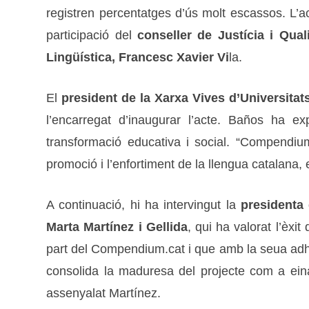
registren percentatges d’ús molt escassos. L’a
participació del
conseller de Justícia i Qua
Lingüística, Francesc Xavier Vi
la.
El
president de la Xarxa Vives d’Universitat
l’encarregat d’inaugurar l’acte. Baños ha
transformació educativa i social. “Compendium
promoció i l’enfortiment de la llengua catalana, e
A continuació, hi ha intervingut la
presidenta 
Marta Martínez i Gellida
, qui ha valorat l’èxi
part del Compendium.cat i que amb la seua adhe
consolida la maduresa del projecte com a eina
assenyalat Martínez.