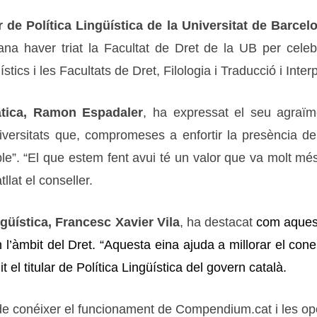
r de Política Lingüística de la Universitat de Barcel
ana haver triat la Facultat de Dret de la UB per celebr
ístics i les Facultats de Dret, Filologia i Traducció i Inter
àtica, Ramon Espadaler
, ha expressat el seu agraïm
niversitats que, compromeses a enfortir la presència del 
ible”. “El que estem fent avui té un valor que va molt mé
llat el conseller.
ngüística, Francesc Xavier Vila
, ha destacat
com aques
en l’àmbit del Dret. “Aquesta eina ajuda a millorar el cone
 el titular de Política Lingüística del govern català.
ió de conéixer el funcionament de Compendium.cat i les op