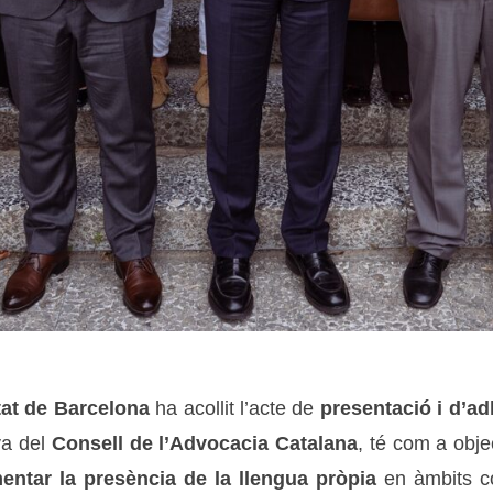
tat de Barcelona
ha acollit l’acte de
presentació i d’ad
iva del
Consell de l’Advocacia Catalana
,
té com a objec
entar la presència de la llengua pròpia
en àmbits com