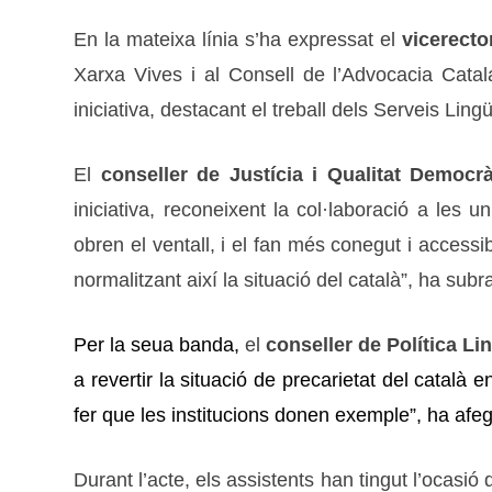
En la mateixa línia s’ha expressat el
vicerecto
Xarxa Vives i al Consell de l’Advocacia Catal
iniciativa, destacant el treball dels Serveis Lingü
El
conseller
de Justícia i Qualitat Democr
iniciativa, reconeixent la col·laboració a les u
obren el ventall, i el fan més conegut i access
normalitzant així la situació del català”, ha subrat
Per la seua banda,
el
conseller de Política Li
a revertir la situació de precarietat del català 
fer que les institucions donen exemple”, ha afegit
Durant l’acte, els assistents han tingut l’ocas