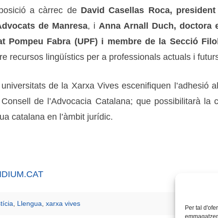
xposició a càrrec de
David Casellas Roca, president
’Advocats de Manresa
, i
Anna Arnall Duch, doctora e
at Pompeu Fabra (UPF) i membre de la Secció Filolò
 recursos lingüístics per a professionals actuals i futurs
universitats de la Xarxa Vives escenifiquen l’adhesió al
el Consell de l’Advocacia Catalana; que possibilitarà la
a catalana en l’àmbit jurídic.
NDIUM.CAT
tícia
,
Llengua
,
xarxa vives
Per tal d'ofe
emmagatzemar