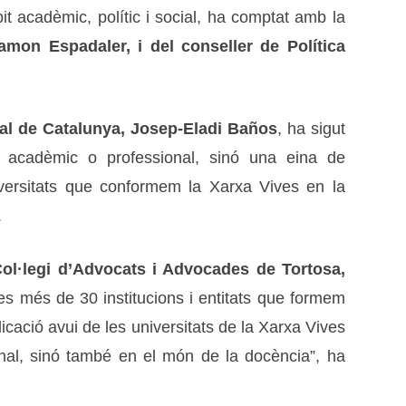
t acadèmic, polític i social, ha comptat amb la
amon Espadaler, i del conseller de Política
tral de Catalunya, Josep-Eladi Baños
, ha sigut
 acadèmic o professional, sinó una eina de
niversitats que conformem la Xarxa Vives en la
.
Col·legi d’Advocats i Advocades de Tortosa,
e les més de 30 institucions i entitats que formem
ació avui de les universitats de la Xarxa Vives
onal, sinó també en el món de la docència”, ha