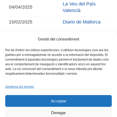
La Veu del País
04/04/2025
Valencià
15/02/2025
Diario de Mallorca
14/02/2025
Europa Press
Gestió del consentiment
Per tal d'oferir les millors experiències, s’utilitzen tecnologies com ara les
galetes per a emmagatzemar i/o accedir a la informació del dispositiu. El
consentiment d’aquestes tecnologies permet el tractament de dades com
ara el comportament de navegació o identificadors únics en aquest lloc
web. La no concessió del consentiment o la seua retirada pot afectar
negativament determinades funcionalitats i serveis.
Gestiona els serveis
Facebook
X
Bluesky
Tiktok
LinkedIn
YouTu
Acceptar
Instagram
Flickr
INICI
QUI SOM
PROGRAMES
DESENVOLUPAMENT SOSTENIBLE
TRANSPARÈNCIA
Denegar
MAPA DEL WEB
AVÍS LEGAL
PRIVADESA
CONTACTE