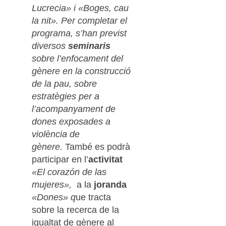
Lucrecia» i «Boges, cau
la nit». Per completar el
programa, s’han previst
diversos
seminaris
sobre l’enfocament del
gènere en la construcció
de la pau, sobre
estratègies per a
l’acompanyament de
dones exposades a
violència de
gènere.
També es podrà
participar en l’
activitat
«El corazón de las
mujeres»,
a la
joranda
«Dones» q
ue tracta
sobre la recerca de la
igualtat de gènere al