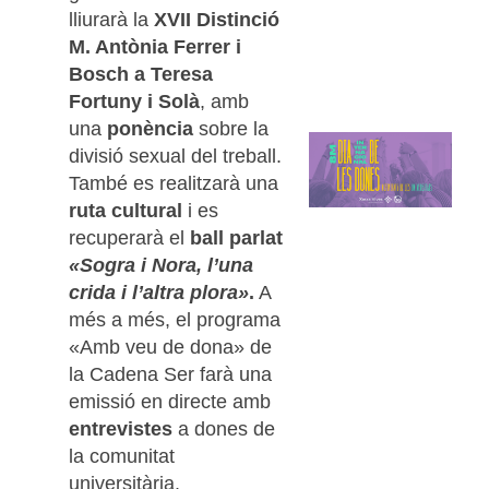
lliurarà la
XVII Distinció
M. Antònia Ferrer i
Bosch a Teresa
Fortuny i Solà
, amb
una
ponència
sobre la
divisió sexual del treball.
També es realitzarà una
ruta cultural
i es
recuperarà el
ball parlat
«Sogra i Nora, l’una
crida i l’altra plora»
.
A
més a més, el programa
«Amb veu de dona» de
la Cadena Ser farà una
emissió en directe amb
entrevistes
a dones de
la comunitat
universitària.