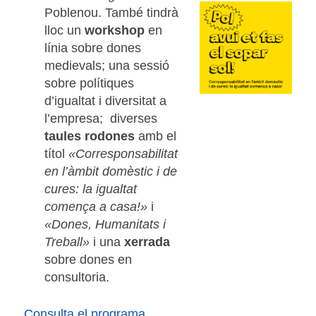
Poblenou. També tindrà
lloc un
workshop
en
línia sobre dones
medievals; una sessió
sobre polítiques
d’igualtat i diversitat a
l’empresa; diverses
taules rodones
amb el
títol
«Corresponsabilitat
en l’àmbit domèstic i de
cures: la igualtat
comença a casa!»
i
«Dones, Humanitats i
Treball»
i una
xerrada
sobre dones en
consultoria.
Consulta el programa