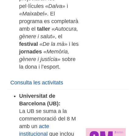
pel·lícules
«Dalva»
i
«Maixabel»
. El
programa es completarà
amb el
taller
«Autocura,
gènere i salut»
, el
festival
«De la mà»
i les
jornades
«Memòria,
gènere i justícia»
sobre
la dona i l’esport.
Consulta les activitats
Universitat de
Barcelona (UB):
La UB se suma a la
commemoració del 8 M
amb un
acte
institucional
que inclou