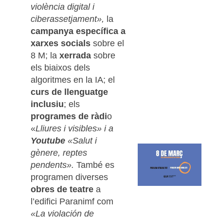
violència digital i
ciberassetjament»,
la
campanya específica a
xarxes socials
sobre el
8 M; la
xerrada
sobre
els biaixos dels
algoritmes en la IA; el
curs de llenguatge
inclusiu
; els
programes de ràdi
o
«
Lliures i visibles» i a
Youtube
«Salut i
gènere, reptes
pendents».
També es
programen diverses
obres de teatre
a
l’edifici Paranimf com
«La violación de