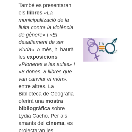
També es presentaran
els
llibres
«La
municipalització de la
lluita contra la violència
de gènere»
i
«El
desafiament de ser
viuda
«. A més, hi haurà
les
exposicions
«Pioneres a les aules» i
«8 dones, 8 llibres que
van canviar el món»
,
entre altres. La
Biblioteca de Geografia
oferirà una
mostra
bibliogràfica
sobre
Lydia Cacho. Per als
amants del
cinema
, es
projectaran les