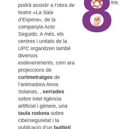
podrà assistir a l’obra de
teatre
«La Sala
d’Espera»,
de la
companyia Acto
Seguido. A més, els
centres i unitats de la
UPC organitzen també
diversos
esdeveniments, com ara
projeccions de
curtmetratges
de
l’animadora Anna
Solanas, ,
xerrades
sobre intel·ligència
artificial i gènere, una
taula rodona
sobre
ciberseguretat i la
publicacio d’un
butlletí