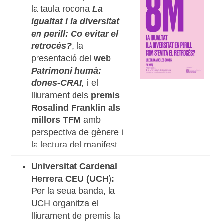
la taula rodona
La
igualtat i la diversitat
en perill: Co evitar el
retrocés?
, la
presentació del
web
Patrimoni humà:
dones-CRAI
,
i el
lliurament dels
premis
Rosalind Franklin als
millors TFM
amb
perspectiva de gènere i
la lectura del manifest.
Universitat Cardenal
Herrera CEU (UCH):
Per la seua banda, la
UCH organitza el
lliurament de premis la