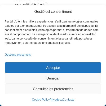
sexualitat infantil i
desigualtats laborals. A
Gestió del consentiment
més, es lliuraran els
Per tal d'oferir les millors experiències, s’utilitzen tecnologies com ara les
Premis Francesca
galetes per a emmagatzemar i/o accedir a la informació del dispositiu. El
Bartrina 2024
i es
consentiment d’aquestes tecnologies permet el tractament de dades com
promourà la reflexió
ara el comportament de navegació o identificadors únics en aquest lloc
web. La no concessió del consentiment o la seua retirada pot afectar
sobre el llegat feminista
negativament determinades funcionalitats i serveis.
del segle XX.
Gestiona els serveis
Consulta el programa
d’activitats
Acceptar
Denegar
Tags:
compromís cívic
,
regió Vives
,
universitat
,
xarxa
vives
Consultar les preferències
Cookie Policy
Privadesa
Contacte