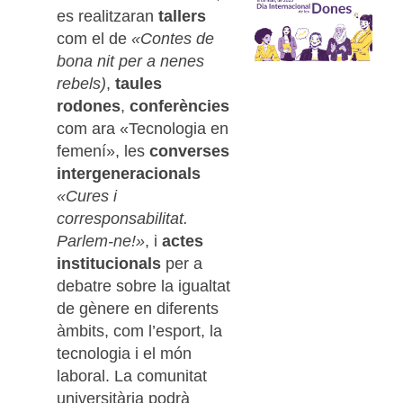
es realitzaran
tallers
com el de
«Contes de
bona nit per a nenes
rebels)
,
taules
rodones
,
conferències
com ara «Tecnologia en
femení», les
converses
intergeneracionals
«Cures i
corresponsabilitat.
Parlem-ne!»
, i
actes
institucionals
per a
debatre sobre la igualtat
de gènere en diferents
àmbits, com l’esport, la
tecnologia i el món
laboral. La comunitat
universitària podrà