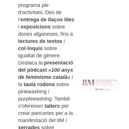
programa ple
d’activitats. Des de
l’
entrega de llaços liles
i
exposicions
sobre
dones afganeses, fins a
lectures de textos
i
col·loquis
sobre
igualtat de gènere.
Destaca la
presentació
del pòdcast
«100 anys
de feminisme català»
i
la
taula rodona
sobre
pinkwashing i
purplewashing. També
s’ofereixen
tallers
per
crear pancartes per a la
manifestació del 8M i
xerrades
sobre