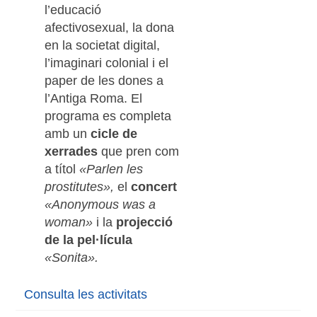
l’educació
afectivosexual, la dona
en la societat digital,
l’imaginari colonial i el
paper de les dones a
l’Antiga Roma. El
programa es completa
amb un
cicle de
xerrades
que pren com
a títol
«Parlen les
prostitutes»,
el
concert
«Anonymous was a
woman»
i la
projecció
de la pel·lícula
«Sonita».
Consulta les activitats