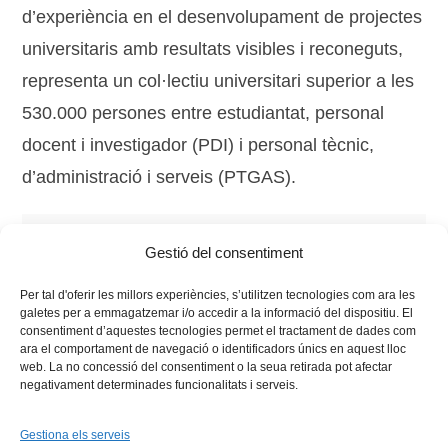
d’experiència en el desenvolupament de projectes
universitaris amb resultats visibles i reconeguts,
representa un col·lectiu universitari superior a les
530.000 persones entre estudiantat, personal
docent i investigador (PDI) i personal tècnic,
d’administració i serveis (PTGAS).
Tags:
Amparo Navarro
,
Consell General
,
Fòrum Vives
,
Gestió del consentiment
presidència
,
universitat d'alacant
,
xarxa vives
Per tal d'oferir les millors experiències, s’utilitzen tecnologies com ara les
galetes per a emmagatzemar i/o accedir a la informació del dispositiu. El
consentiment d’aquestes tecnologies permet el tractament de dades com
ara el comportament de navegació o identificadors únics en aquest lloc
web. La no concessió del consentiment o la seua retirada pot afectar
negativament determinades funcionalitats i serveis.
Gestiona els serveis