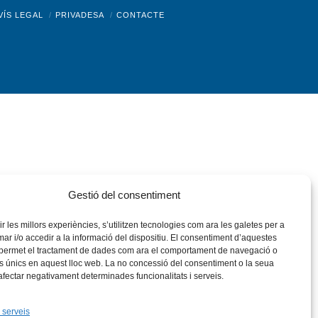
nstagram
Flickr
VÍS LEGAL
PRIVADESA
CONTACTE
Gestió del consentiment
rir les millors experiències, s’utilitzen tecnologies com ara les galetes per a
 i/o accedir a la informació del dispositiu. El consentiment d’aquestes
 permet el tractament de dades com ara el comportament de navegació o
rs únics en aquest lloc web. La no concessió del consentiment o la seua
 afectar negativament determinades funcionalitats i serveis.
 serveis