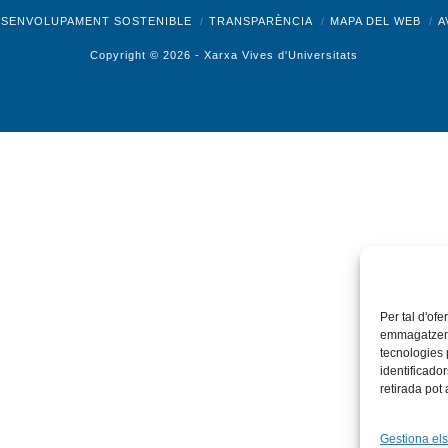
ok
X
Bluesky
Tiktok
LinkedIn
YouTube
I
ESENVOLUPAMENT SOSTENIBLE
TRANSPARÈNCIA
MAPA DEL WEB
A
Copyright © 2026 -
Xarxa Vives d'Universitats
Per tal d'ofe
emmagatzemar
tecnologies
identificado
retirada pot
Gestiona els