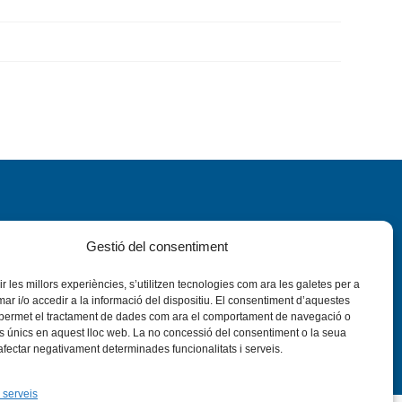
Gestió del consentiment
rir les millors experiències, s’utilitzen tecnologies com ara les galetes per a
nstagram
Flickr
VÍS LEGAL
PRIVADESA
CONTACTE
 i/o accedir a la informació del dispositiu. El consentiment d’aquestes
 permet el tractament de dades com ara el comportament de navegació o
rs únics en aquest lloc web. La no concessió del consentiment o la seua
 afectar negativament determinades funcionalitats i serveis.
 serveis