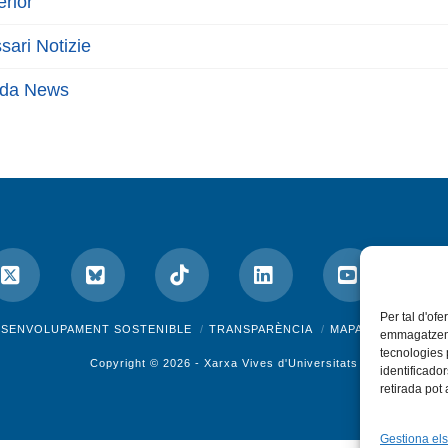
erior
sari Notizie
rda News
Per tal d'ofe
ok
X
Bluesky
Tiktok
LinkedIn
YouTube
I
ESENVOLUPAMENT SOSTENIBLE
TRANSPARÈNCIA
MAPA DEL WEB
A
emmagatzemar
tecnologies
Copyright © 2026 -
Xarxa Vives d'Universitats
identificado
retirada pot
Gestiona els