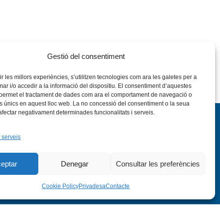
Gestió del consentiment
rir les millors experiències, s’utilitzen tecnologies com ara les galetes per a
 i/o accedir a la informació del dispositiu. El consentiment d’aquestes
 permet el tractament de dades com ara el comportament de navegació o
rs únics en aquest lloc web. La no concessió del consentiment o la seua
 afectar negativament determinades funcionalitats i serveis.
 serveis
eptar
Denegar
Consultar les preferències
nstagram
Flickr
VÍS LEGAL
PRIVADESA
CONTACTE
Cookie Policy
Privadesa
Contacte