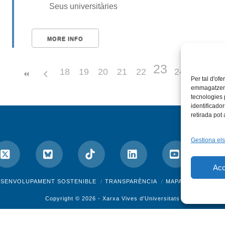
Seus universitàries
MORE INFO
23
18
19
20
21
22
24
Per tal d'ofe
emmagatzemar
tecnologies
identificado
retirada pot
Gestiona els
Acc
ok
X
Bluesky
Tiktok
LinkedIn
YouTube
I
ESENVOLUPAMENT SOSTENIBLE
TRANSPARÈNCIA
MAPA DEL WEB
A
Copyright © 2026 -
Xarxa Vives d'Universitats