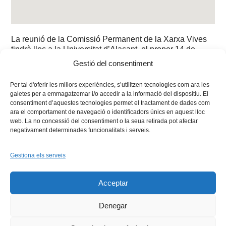
La reunió de la Comissió Permanent de la Xarxa Vives
tindrà lloc a la Universitat d’Alacant, el proper 14 de
novembre a les 11 h..
Gestió del consentiment
Per tal d'oferir les millors experiències, s’utilitzen tecnologies com ara les
galetes per a emmagatzemar i/o accedir a la informació del dispositiu. El
consentiment d’aquestes tecnologies permet el tractament de dades com
ara el comportament de navegació o identificadors únics en aquest lloc
web. La no concessió del consentiment o la seua retirada pot afectar
negativament determinades funcionalitats i serveis.
Gestiona els serveis
Facebook
X
Bluesky
Tiktok
LinkedIn
YouTu
Acceptar
Instagram
Flickr
INICI
QUI SOM
PROGRAMES
DESENVOLUPAMENT SOSTENIBLE
TRANSPARÈNCIA
Denegar
MAPA DEL WEB
AVÍS LEGAL
PRIVADESA
CONTACTE