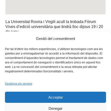
La Universitat Rovira i Virgili acull la trobada Fòrum
Vives d’edició universitària que tindrà lloc dijous 19 i 20
de juny.
Consulteu
el programa
.
Gestió del consentiment
Per tal d'oferir les millors experiències, s’utilitzen tecnologies com ara les
galetes per a emmagatzemar i/o accedir a la informació del dispositiu. El
consentiment d’aquestes tecnologies permet el tractament de dades com
ara el comportament de navegació o identificadors únics en aquest lloc
web. La no concessió del consentiment o la seua retirada pot afectar
negativament determinades funcionalitats i serveis.
Gestiona els serveis
Facebook
X
Bluesky
Tiktok
LinkedIn
YouTu
Acceptar
Instagram
Flickr
INICI
QUI SOM
PROGRAMES
DESENVOLUPAMENT SOSTENIBLE
TRANSPARÈNCIA
Denegar
MAPA DEL WEB
AVÍS LEGAL
PRIVADESA
CONTACTE