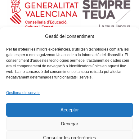
Gestió del consentiment
Per tal d'oferir les millors experiències, s’utilitzen tecnologies com ara les
galetes per a emmagatzemar i/o accedir a la informació del dispositiu. El
consentiment d’aquestes tecnologies permet el tractament de dades com
ara el comportament de navegació o identificadors únics en aquest lloc
web. La no concessió del consentiment o la seua retirada pot afectar
negativament determinades funcionalitats i serveis.
Gestiona els serveis
Facebook
X
Bluesky
Tiktok
LinkedIn
YouTu
Acceptar
Instagram
Flickr
INICI
QUI SOM
PROGRAMES
DESENVOLUPAMENT SOSTENIBLE
TRANSPARÈNCIA
Denegar
MAPA DEL WEB
AVÍS LEGAL
PRIVADESA
CONTACTE
Copyright © 2026 -
Xarxa Vives d'Universitats
Consultar les preferències