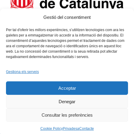
Gestió del consentiment
Per tal d'oferir les millors experiències, s’utilitzen tecnologies com ara les
galetes per a emmagatzemar i/o accedir a la informació del dispositiu. El
consentiment d’aquestes tecnologies permet el tractament de dades com
ara el comportament de navegació o identificadors únics en aquest lloc
web. La no concessió del consentiment o la seua retirada pot afectar
negativament determinades funcionalitats i serveis.
Gestiona els serveis
Facebook
X
Bluesky
Tiktok
LinkedIn
YouTu
Acceptar
Instagram
Flickr
INICI
QUI SOM
PROGRAMES
DESENVOLUPAMENT SOSTENIBLE
TRANSPARÈNCIA
Denegar
MAPA DEL WEB
AVÍS LEGAL
PRIVADESA
CONTACTE
Copyright © 2026 -
Xarxa Vives d'Universitats
Consultar les preferències
Cookie Policy
Privadesa
Contacte