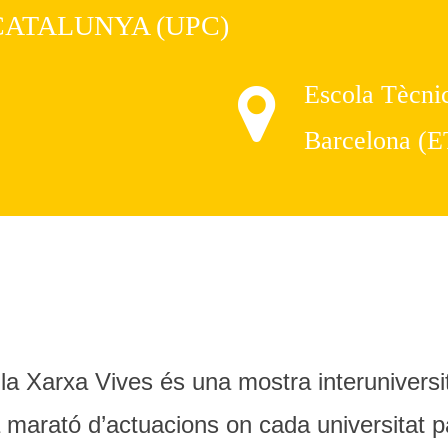
CATALUNYA (UPC)
Escola Tècnic
Barcelona (
la Xarxa Vives és una mostra interuniversitàr
 marató d’actuacions on cada universitat p