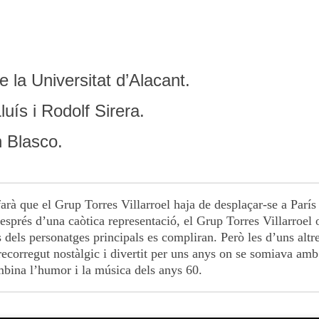
e la Universitat d’Alacant.
uís i Rodolf Sirera.
n Blasco.
arà que el Grup Torres Villarroel haja de desplaçar-se a París
després d’una caòtica representació, el Grup Torres Villarroel o
 dels personatges principals es compliran. Però les d’uns altre
recorregut nostàlgic i divertit per uns anys on se somiava am
bina l’humor i la música dels anys 60.