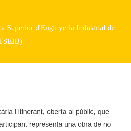
a Superior d'Enginyeria Industrial de
ETSEIB)
ia i itinerant, oberta al públic, que
articipant representa una obra de no