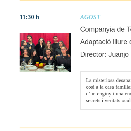
11:30 h
AGOST
Companyia de Tea
Adaptació lliure
Director: Juanj
La misteriosa desapar
cosí a la casa famili
d’un enginy i una en
secrets i veritats ocu