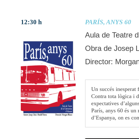
12:30 h
PARÍS, ANYS 60
Aula de Teatre d
Obra de Josep Ll
Director: Morga
Un succés inesperat f
Contra tota lògica i 
expectatives d’alguns
París, anys 60 és un 
d’Espanya, on es com