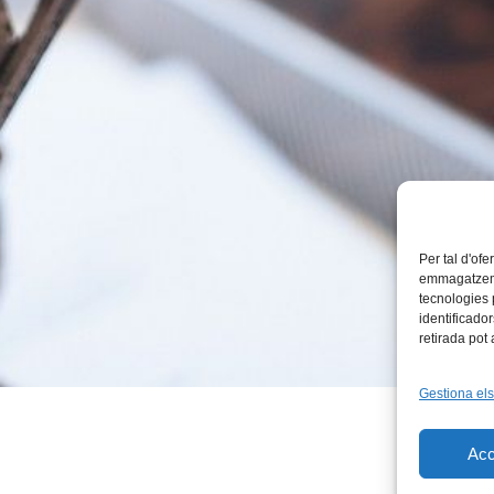
Per tal d'ofe
emmagatzemar
tecnologies
identificado
retirada pot
Gestiona els
Acc