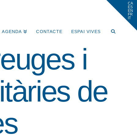
AGENDA
CONTACTE
ESPAI VIVES
euges i
tàries de
es