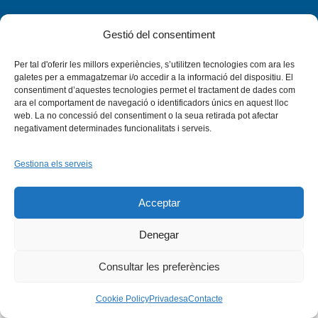
Gestió del consentiment
Per tal d'oferir les millors experiències, s’utilitzen tecnologies com ara les
Facebook
X
Bluesky
Tiktok
LinkedIn
YouTu
galetes per a emmagatzemar i/o accedir a la informació del dispositiu. El
consentiment d’aquestes tecnologies permet el tractament de dades com
ara el comportament de navegació o identificadors únics en aquest lloc
Instagram
Flickr
web. La no concessió del consentiment o la seua retirada pot afectar
INICI
QUI SOM
PROGRAMES
DESENVOLUPAMENT SOSTENIBLE
TRANSPARÈNCIA
negativament determinades funcionalitats i serveis.
MAPA DEL WEB
AVÍS LEGAL
PRIVADESA
CONTACTE
Copyright © 2026 -
Xarxa Vives d'Universitats
Gestiona els serveis
Acceptar
Denegar
Consultar les preferències
Cookie Policy
Privadesa
Contacte