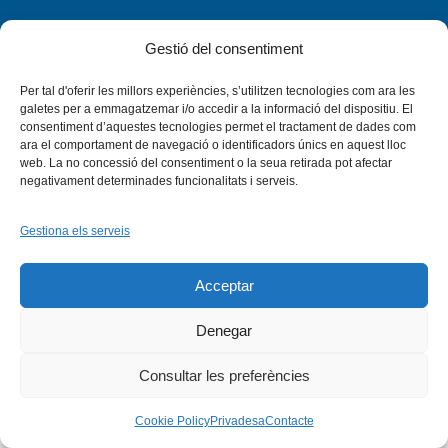
Gestió del consentiment
Per tal d'oferir les millors experiències, s’utilitzen tecnologies com ara les
Facebook
X
Bluesky
Tiktok
LinkedIn
YouTu
galetes per a emmagatzemar i/o accedir a la informació del dispositiu. El
consentiment d’aquestes tecnologies permet el tractament de dades com
ara el comportament de navegació o identificadors únics en aquest lloc
Instagram
Flickr
web. La no concessió del consentiment o la seua retirada pot afectar
INICI
QUI SOM
PROGRAMES
DESENVOLUPAMENT SOSTENIBLE
TRANSPARÈNCIA
negativament determinades funcionalitats i serveis.
MAPA DEL WEB
AVÍS LEGAL
PRIVADESA
CONTACTE
Copyright © 2026 -
Xarxa Vives d'Universitats
Gestiona els serveis
Acceptar
Denegar
Consultar les preferències
Cookie Policy
Privadesa
Contacte