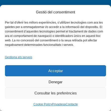
Gestió del consentiment
Per tal d'oferir les millors experiències, s’utilitzen tecnologies com ara les
Facebook
X
Bluesky
Tiktok
LinkedIn
YouTu
galetes per a emmagatzemar i/o accedir a la informació del dispositiu. El
consentiment d’aquestes tecnologies permet el tractament de dades com
ara el comportament de navegació o identificadors únics en aquest lloc
Instagram
Flickr
web. La no concessió del consentiment o la seua retirada pot afectar
INICI
QUI SOM
PROGRAMES
DESENVOLUPAMENT SOSTENIBLE
TRANSPARÈNCIA
negativament determinades funcionalitats i serveis.
MAPA DEL WEB
AVÍS LEGAL
PRIVADESA
CONTACTE
Copyright © 2026 -
Xarxa Vives d'Universitats
Gestiona els serveis
Acceptar
Denegar
Consultar les preferències
Cookie Policy
Privadesa
Contacte