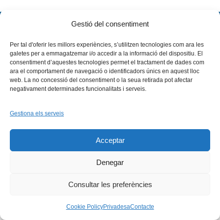
Gestió del consentiment
Per tal d'oferir les millors experiències, s’utilitzen tecnologies com ara les
galetes per a emmagatzemar i/o accedir a la informació del dispositiu. El
consentiment d’aquestes tecnologies permet el tractament de dades com
ara el comportament de navegació o identificadors únics en aquest lloc
web. La no concessió del consentiment o la seua retirada pot afectar
Facebook
X
Bluesky
Tiktok
LinkedIn
YouTu
negativament determinades funcionalitats i serveis.
Instagram
Flickr
INICI
QUI SOM
PROGRAMES
Gestiona els serveis
DESENVOLUPAMENT SOSTENIBLE
TRANSPARÈNCIA
MAPA DEL WEB
AVÍS LEGAL
PRIVADESA
CONTACTE
Acceptar
Copyright © 2026 -
Xarxa Vives d'Universitats
Denegar
Consultar les preferències
Cookie Policy
Privadesa
Contacte