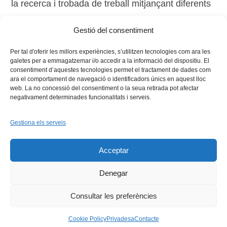
la recerca i trobada de treball mitjançant diferents
eines i metodologíes. Tria la teua opció i millora la
Gestió del consentiment
teua qualificació!
Per tal d'oferir les millors experiències, s’utilitzen tecnologies com ara les
galetes per a emmagatzemar i/o accedir a la informació del dispositiu. El
consentiment d’aquestes tecnologies permet el tractament de dades com
ara el comportament de navegació o identificadors únics en aquest lloc
web. La no concessió del consentiment o la seua retirada pot afectar
negativament determinades funcionalitats i serveis.
Gestiona els serveis
Facebook
X
Bluesky
Tiktok
LinkedIn
YouTu
Acceptar
Instagram
Flickr
INICI
QUI SOM
PROGRAMES
DESENVOLUPAMENT SOSTENIBLE
TRANSPARÈNCIA
Denegar
MAPA DEL WEB
AVÍS LEGAL
PRIVADESA
CONTACTE
Copyright © 2026 -
Xarxa Vives d'Universitats
Consultar les preferències
Cookie Policy
Privadesa
Contacte