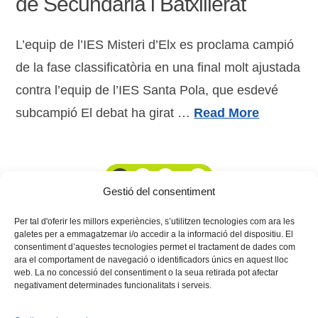
de Secundària i Batxillerat
L’equip de l’IES Misteri d’Elx es proclama campió
de la fase classificatòria en una final molt ajustada
contra l’equip de l’IES Santa Pola, que esdevé
subcampió El debat ha girat …
Read More
1
2
3
...
14
Gestió del consentiment
Per tal d'oferir les millors experiències, s’utilitzen tecnologies com ara les
galetes per a emmagatzemar i/o accedir a la informació del dispositiu. El
consentiment d’aquestes tecnologies permet el tractament de dades com
ara el comportament de navegació o identificadors únics en aquest lloc
web. La no concessió del consentiment o la seua retirada pot afectar
negativament determinades funcionalitats i serveis.