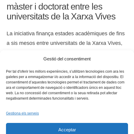
màster i doctorat entre les
universitats de la Xarxa Vives
La iniciativa finança estades acadèmiques de fins
a sis mesos entre universitats de la Xarxa Vives,
amb un màxim de 3.000 euros per beneficiari. Els
Gestió del consentiment
ajuts promouen la recerca, l’ús …
Read More
Per tal d'oferir les millors experiències, s’utilitzen tecnologies com ara les
galetes per a emmagatzemar i/o accedir a la informació del dispositiu. El
consentiment d’aquestes tecnologies permet el tractament de dades com
ara el comportament de navegació o identificadors únics en aquest lloc
web. La no concessió del consentiment o la seua retirada pot afectar
negativament determinades funcionalitats i serveis.
Gestiona els serveis
Facebook
X
Bluesky
Tiktok
LinkedIn
YouTu
Acceptar