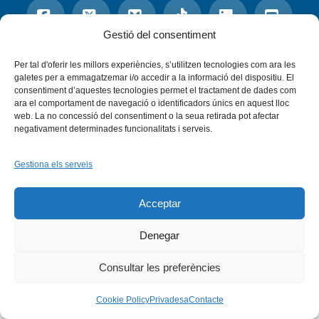
Gestió del consentiment
Facebook
X
Bluesky
Tiktok
LinkedIn
YouTu
Per tal d'oferir les millors experiències, s’utilitzen tecnologies com ara les
galetes per a emmagatzemar i/o accedir a la informació del dispositiu. El
Instagram
Flickr
consentiment d’aquestes tecnologies permet el tractament de dades com
INICI
QUI SOM
PROGRAMES
ara el comportament de navegació o identificadors únics en aquest lloc
DESENVOLUPAMENT SOSTENIBLE
TRANSPARÈNCIA
MAPA DEL WEB
AVÍS LEGAL
PRIVADESA
CONTACTE
web. La no concessió del consentiment o la seua retirada pot afectar
negativament determinades funcionalitats i serveis.
Copyright © 2026 -
Xarxa Vives d'Universitats
Gestiona els serveis
Acceptar
Denegar
Consultar les preferències
Cookie Policy
Privadesa
Contacte