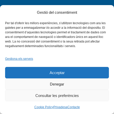
Gestió del consentiment
Per tal d'oferir les millors experiències, s’utilitzen tecnologies com ara les
Facebook
X
Bluesky
Tiktok
LinkedIn
YouTu
galetes per a emmagatzemar i/o accedir a la informació del dispositiu. El
consentiment d’aquestes tecnologies permet el tractament de dades com
ara el comportament de navegació o identificadors únics en aquest lloc
Instagram
Flickr
web. La no concessió del consentiment o la seua retirada pot afectar
INICI
QUI SOM
PROGRAMES
DESENVOLUPAMENT SOSTENIBLE
TRANSPARÈNCIA
negativament determinades funcionalitats i serveis.
MAPA DEL WEB
AVÍS LEGAL
PRIVADESA
CONTACTE
Copyright © 2026 -
Xarxa Vives d'Universitats
Gestiona els serveis
Acceptar
Denegar
Consultar les preferències
Cookie Policy
Privadesa
Contacte