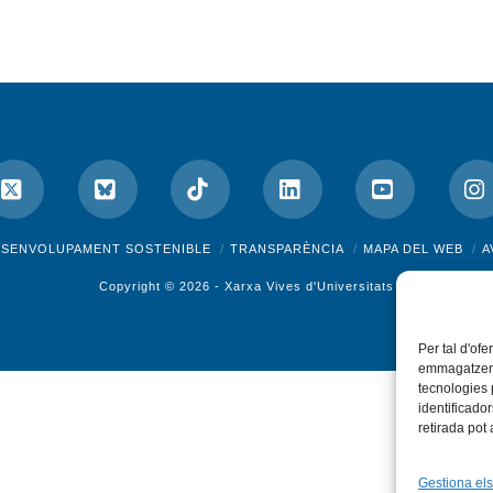
ok
X
Bluesky
Tiktok
LinkedIn
YouTube
I
ESENVOLUPAMENT SOSTENIBLE
TRANSPARÈNCIA
MAPA DEL WEB
A
Copyright © 2026 -
Xarxa Vives d'Universitats
Per tal d'ofe
emmagatzemar
tecnologies
identificado
retirada pot
Gestiona els