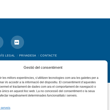
nstagram
Flickr
VÍS LEGAL
PRIVADESA
CONTACTE
Gestió del consentiment
rir les millors experiències, s’utilitzen tecnologies com ara les galetes per a
 i/o accedir a la informació del dispositiu. El consentiment d’aquestes
 permet el tractament de dades com ara el comportament de navegació o
rs únics en aquest lloc web. La no concessió del consentiment o la seua
 afectar negativament determinades funcionalitats i serveis.
 serveis