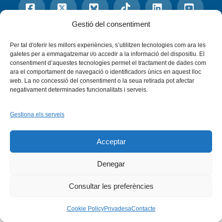
Gestió del consentiment
Facebook
X
Bluesky
Tiktok
LinkedIn
YouTu
Per tal d'oferir les millors experiències, s’utilitzen tecnologies com ara les
galetes per a emmagatzemar i/o accedir a la informació del dispositiu. El
Instagram
Flickr
INICI
QUI SOM
PROGRAMES
consentiment d’aquestes tecnologies permet el tractament de dades com
DESENVOLUPAMENT SOSTENIBLE
TRANSPARÈNCIA
ara el comportament de navegació o identificadors únics en aquest lloc
MAPA DEL WEB
AVÍS LEGAL
PRIVADESA
CONTACTE
web. La no concessió del consentiment o la seua retirada pot afectar
negativament determinades funcionalitats i serveis.
Copyright © 2026 -
Xarxa Vives d'Universitats
Gestiona els serveis
Acceptar
Denegar
Consultar les preferències
Cookie Policy
Privadesa
Contacte