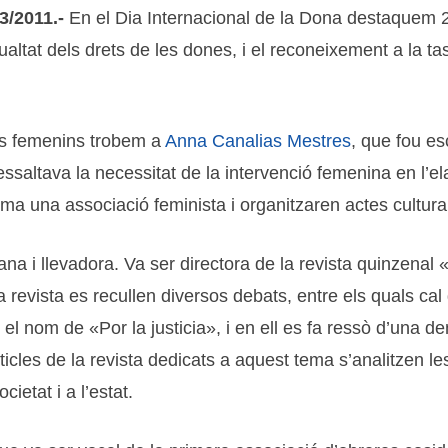
3/2011.-
En el Dia Internacional de la Dona destaquem 2
 igualtat dels drets de les dones, i el reconeixement a la 
ts femenins trobem a
Anna Canalias Mestres
, que fou es
saltava la necessitat de la intervenció femenina en l’elabo
 una associació feminista i organitzaren actes culturals 
giana i llevadora. Va ser directora de la revista quinzena
a revista es recullen diversos debats, entre els quals cal
 el nom de «Por la justicia», i en ell es fa ressò d’una d
ticles de la revista dedicats a aquest tema s’analitzen l
ietat i a l’estat.