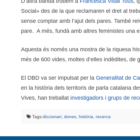
D’altra banda trobem a
Francesca Vidal Tous
, 
Social» des de la que reclamaren el dret al tre
sense comptar amb l’ajut dels pares. També reivi
pare. A més, fundà amb altres feministes una e
Aquesta és només una mostra de la riquesa histò
més de 600 vides, moltes d’elles indèdites, de g
El DBD va ser impulsat per la
Generalitat de C
en la història dels territoris de parla catalana
Vives, han treballat
investigadors i grups de rec
Tags:
diccionari
,
dones
,
història
,
recerca