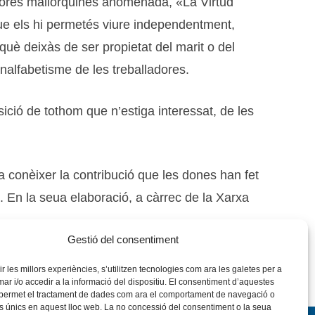
idores mallorquines anomenada, «La Virtud
que els hi permetés viure independentment,
què deixàs de ser propietat del marit o del
nalfabetisme de les treballadores.
ció de tothom que n’estiga interessat, de les
a conèixer la contribució que les dones han fet
ó. En la seua elaboració, a càrrec de la Xarxa
Gestió del consentiment
rir les millors experiències, s’utilitzen tecnologies com ara les galetes per a
 i/o accedir a la informació del dispositiu. El consentiment d’aquestes
 permet el tractament de dades com ara el comportament de navegació o
rs únics en aquest lloc web. La no concessió del consentiment o la seua