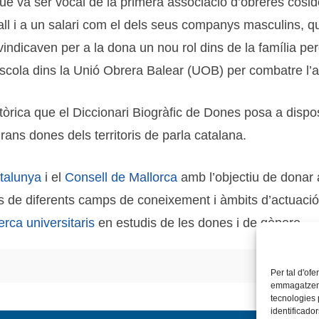
que va ser vocal de la primera associació d’obreres cos
ball i a un salari com el dels seus companys masculins, 
ndicaven per a la dona un nou rol dins de la família per
scola dins la Unió Obrera Balear (UOB) per combatre l’a
rica que el Diccionari Biogràfic de Dones posa a disposi
rans dones dels territoris de parla catalana.
atalunya
i el
Consell de Mallorca
amb l’objectiu de donar 
 des de diferents camps de coneixement i àmbits d’actuaci
erca universitaris
en estudis de les dones i de gènere.
Per tal d'ofe
emmagatzemar
tecnologies
identificado