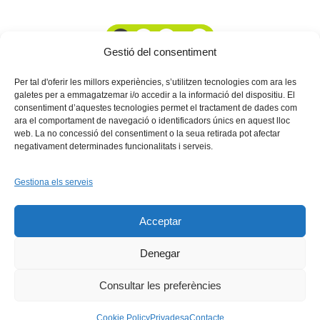
1
2
3
...
11
Gestió del consentiment
Per tal d'oferir les millors experiències, s’utilitzen tecnologies com ara les
galetes per a emmagatzemar i/o accedir a la informació del dispositiu. El
consentiment d’aquestes tecnologies permet el tractament de dades com
ara el comportament de navegació o identificadors únics en aquest lloc
web. La no concessió del consentiment o la seua retirada pot afectar
negativament determinades funcionalitats i serveis.
Gestiona els serveis
Facebook
X
Bluesky
Tiktok
LinkedIn
YouTu
Acceptar
Instagram
Flickr
INICI
QUI SOM
PROGRAMES
DESENVOLUPAMENT SOSTENIBLE
TRANSPARÈNCIA
Denegar
MAPA DEL WEB
AVÍS LEGAL
PRIVADESA
CONTACTE
Copyright © 2026 -
Xarxa Vives d'Universitats
Consultar les preferències
Cookie Policy
Privadesa
Contacte