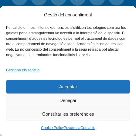
Facebook
X
Bluesky
Tiktok
LinkedIn
YouTu
Gestió del consentiment
Per tal d'oferir les millors experiències, s’utilitzen tecnologies com ara les
Instagram
Flickr
INICI
QUI SOM
PROGRAMES
galetes per a emmagatzemar i/o accedir a la informació del dispositiu. El
DESENVOLUPAMENT SOSTENIBLE
TRANSPARÈNCIA
consentiment d’aquestes tecnologies permet el tractament de dades com
MAPA DEL WEB
AVÍS LEGAL
PRIVADESA
CONTACTE
ara el comportament de navegació o identificadors únics en aquest lloc
Copyright © 2026 -
Xarxa Vives d'Universitats
web. La no concessió del consentiment o la seua retirada pot afectar
negativament determinades funcionalitats i serveis.
Gestiona els serveis
Acceptar
Denegar
Consultar les preferències
Cookie Policy
Privadesa
Contacte