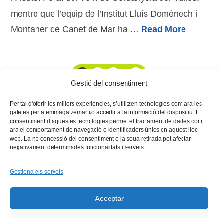
mentre que l’equip de l’Institut Lluís Domènech i
Montaner de Canet de Mar ha …
Read More
1
2
3
...
24
Gestió del consentiment
Per tal d'oferir les millors experiències, s’utilitzen tecnologies com ara les
galetes per a emmagatzemar i/o accedir a la informació del dispositiu. El
consentiment d’aquestes tecnologies permet el tractament de dades com
ara el comportament de navegació o identificadors únics en aquest lloc
web. La no concessió del consentiment o la seua retirada pot afectar
negativament determinades funcionalitats i serveis.
Gestiona els serveis
Facebook
X
Bluesky
Tiktok
LinkedIn
YouTu
Acceptar
Instagram
Flickr
INICI
QUI SOM
PROGRAMES
DESENVOLUPAMENT SOSTENIBLE
TRANSPARÈNCIA