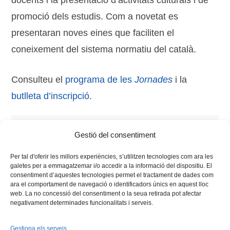
docents i la presentació d’activitats culturals i de
promoció dels estudis. Com a novetat es
presentaran noves eines que faciliten el
coneixement del sistema normatiu del català.
Consulteu el
programa de les
Jornades
i la
butlleta d’inscripció
.
Tags:
cursos
,
estudis
,
internacional
,
Jornada
,
literatura
,
Gestió del consentiment
Llengua
,
professorat
Per tal d'oferir les millors experiències, s’utilitzen tecnologies com ara les
galetes per a emmagatzemar i/o accedir a la informació del dispositiu. El
consentiment d’aquestes tecnologies permet el tractament de dades com
ara el comportament de navegació o identificadors únics en aquest lloc
web. La no concessió del consentiment o la seua retirada pot afectar
negativament determinades funcionalitats i serveis.
Gestiona els serveis