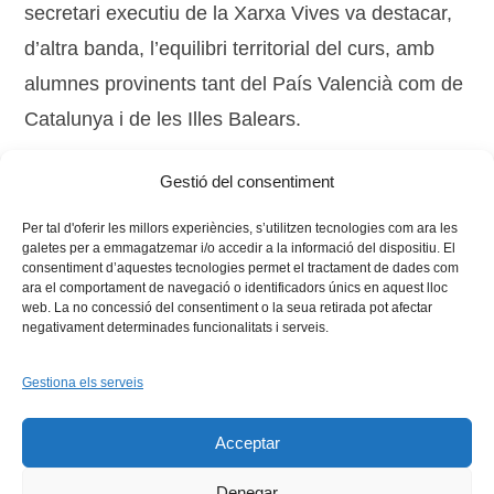
secretari executiu de la Xarxa Vives va destacar,
d’altra banda, l’equilibri territorial del curs, amb
alumnes provinents tant del País Valencià com de
Catalunya i de les Illes Balears.
Gestió del consentiment
Tags:
internacional
,
Llengua
,
professorat
Per tal d'oferir les millors experiències, s’utilitzen tecnologies com ara les
galetes per a emmagatzemar i/o accedir a la informació del dispositiu. El
consentiment d’aquestes tecnologies permet el tractament de dades com
ara el comportament de navegació o identificadors únics en aquest lloc
web. La no concessió del consentiment o la seua retirada pot afectar
negativament determinades funcionalitats i serveis.
Gestiona els serveis
Facebook
X
Bluesky
Tiktok
LinkedIn
YouTu
Acceptar
Instagram
Flickr
INICI
QUI SOM
PROGRAMES
DESENVOLUPAMENT SOSTENIBLE
TRANSPARÈNCIA
Denegar