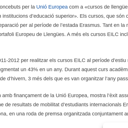
concebuts per la
Unió Europea
com a «cursos de llengües
n institucions d’educació superior». Els cursos, que són 
aració per al període de l’estada Erasmus. Tant en la 
 Portafoli Europeu de Llengües. A més els cursos EILC inclo
2011-2012 per realitzar els cursos EILC al període d’est
augmentat un 43% en un any. Durant aquest curs acadèmi
íode d’hivern, 3 més dels que es van organitzar l’any pass
amb finançament de la Unió Europea, mostra l’èxit asso
me de resultats de
mobilitat d’estudiants internacionals 
elona, en una roda de premsa organitzada conjuntament 