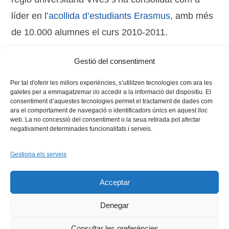
líder en l’
acollida d’estudiants Erasmus
, amb més
de 10.000 alumnes el curs 2010-2011.
Gestió del consentiment
Tags:
història
,
regió Vives
Per tal d'oferir les millors experiències, s’utilitzen tecnologies com ara les
galetes per a emmagatzemar i/o accedir a la informació del dispositiu. El
consentiment d’aquestes tecnologies permet el tractament de dades com
ara el comportament de navegació o identificadors únics en aquest lloc
web. La no concessió del consentiment o la seua retirada pot afectar
negativament determinades funcionalitats i serveis.
Gestiona els serveis
Facebook
X
Bluesky
Tiktok
LinkedIn
YouTu
Acceptar
Instagram
Flickr
INICI
QUI SOM
PROGRAMES
DESENVOLUPAMENT SOSTENIBLE
TRANSPARÈNCIA
Denegar
MAPA DEL WEB
AVÍS LEGAL
PRIVADESA
CONTACTE
Copyright © 2026 -
Xarxa Vives d'Universitats
Consultar les preferències