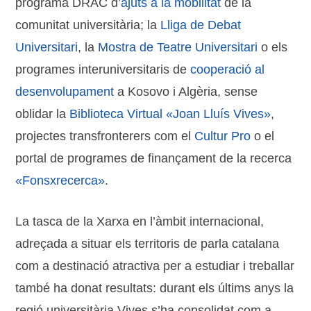
programa DRAC d’
ajuts a la mobilitat
de la
comunitat universitària; la
Lliga de Debat
Universitari
, la
Mostra de Teatre Universitari
o els
programes interuniversitaris de
cooperació al
desenvolupament
a Kosovo i Algèria, sense
oblidar la
Biblioteca Virtual «Joan Lluís Vives»
,
projectes transfronterers com el
Cultur Pro
o el
portal de programes de finançament de la recerca
«Fonsxrecerca»
.
La tasca de la Xarxa en l’àmbit internacional,
adreçada a situar els territoris de parla catalana
com a destinació atractiva per a estudiar i treballar
també ha donat resultats: durant els últims anys la
regió universitària Vives s’ha consolidat com a