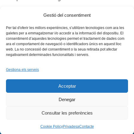
Gestió del consentiment
Tags:
alumnes
,
intercanvis
,
internacional
,
Llengua
Per tal d'oferir les millors experiències, s’utilitzen tecnologies com ara les
galetes per a emmagatzemar i/o accedir a la informació del dispositiu. El
consentiment d’aquestes tecnologies permet el tractament de dades com
ara el comportament de navegació o identificadors únics en aquest lloc
web. La no concessió del consentiment o la seua retirada pot afectar
negativament determinades funcionalitats i serveis.
Gestiona els serveis
Facebook
X
Bluesky
Tiktok
LinkedIn
YouTu
Acceptar
Instagram
Flickr
INICI
QUI SOM
PROGRAMES
DESENVOLUPAMENT SOSTENIBLE
TRANSPARÈNCIA
Denegar
MAPA DEL WEB
AVÍS LEGAL
PRIVADESA
CONTACTE
Copyright © 2026 -
Xarxa Vives d'Universitats
Consultar les preferències
Cookie Policy
Privadesa
Contacte