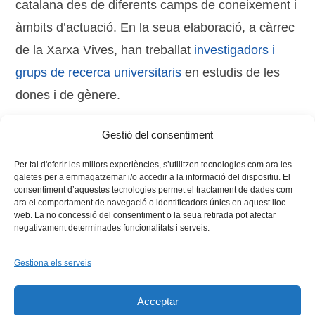
catalana des de diferents camps de coneixement i
àmbits d’actuació. En la seua elaboració, a càrrec
de la Xarxa Vives, han treballat
investigadors i
grups de recerca universitaris
en estudis de les
dones i de gènere.
Gestió del consentiment
Tags:
diccionari
,
dones
,
història
,
recerca
,
regió Vives
Per tal d'oferir les millors experiències, s’utilitzen tecnologies com ara les
galetes per a emmagatzemar i/o accedir a la informació del dispositiu. El
consentiment d’aquestes tecnologies permet el tractament de dades com
ara el comportament de navegació o identificadors únics en aquest lloc
web. La no concessió del consentiment o la seua retirada pot afectar
negativament determinades funcionalitats i serveis.
Gestiona els serveis
Facebook
X
Bluesky
Tiktok
LinkedIn
YouTu
Acceptar