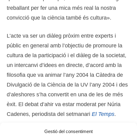
treballant per fer una mica més real la nostra
convicció que la ciència també és cultura».
L’acte va ser un diàleg pròxim entre experts i
públic en general amb l’objectiu de promoure la
cultura de la participació i el diàleg de la societat,
un intercanvi d’idees en directe, d’acord amb la
filosofia que va animar l’any 2004 la Càtedra de
Divulgació de la Ciència de la UV l’any 2004 i des
d’aleshores s’ha convertit en una de les de més
èxit. El debat d’ahir va estar moderat per Núria
Cadenes, periodista del setmanari
El Temps
.
Gestió del consentiment
Tags:
ciència
,
debat
,
Fòrum Vives
,
taller