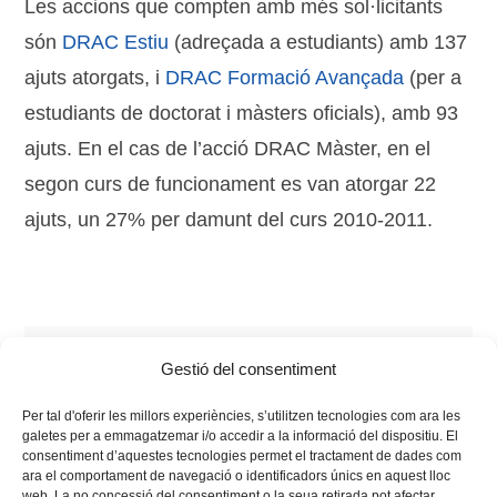
Les accions que compten amb més sol·licitants
són
DRAC Estiu
(adreçada a estudiants) amb 137
ajuts atorgats, i
DRAC Formació Avançada
(per a
estudiants de doctorat i màsters oficials), amb 93
ajuts. En el cas de l’acció DRAC Màster, en el
segon curs de funcionament es van atorgar 22
ajuts, un 27% per damunt del curs 2010-2011.
Tags:
alumnes
,
compromís cívic
,
DRAC
,
estudis
,
Gestió del consentiment
professorat
Per tal d'oferir les millors experiències, s’utilitzen tecnologies com ara les
galetes per a emmagatzemar i/o accedir a la informació del dispositiu. El
consentiment d’aquestes tecnologies permet el tractament de dades com
ara el comportament de navegació o identificadors únics en aquest lloc
web. La no concessió del consentiment o la seua retirada pot afectar